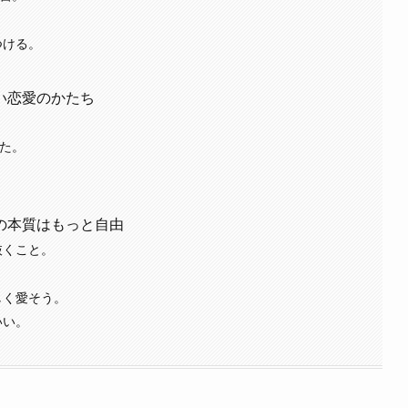
つける。
い恋愛のかたち
れた。
。
。
の本質はもっと自由
抜くこと。
しく愛そう。
いい。