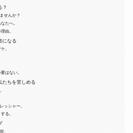
る？
いませんか？
あなたへ。
い理由。
楽になる
ワケ。
。
必要はない。
私たちを苦しめる
罠。
プレッシャー。
くする。
プ
練習。