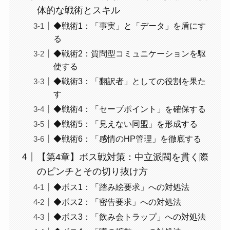
体的な戦術とスキル
◆戦術1：「事実」と「データ」を盾にす
る
◆戦術2：質問型コミュニケーションを駆
使する
◆戦術3：「翻訳者」としての役割を果た
す
◆戦術4：「セーブポイント」を確保する
◆戦術5：「見えない同盟」を形成する
◆戦術6：「感情のHP管理」を徹底する
【第4章】ボス戦対策：中立派閥を貫く際
のピンチとその切り抜け方
◆ボス1：「踏み絵要求」への対処法
◆ボス2：「密告要求」への対処法
◆ボス3：「飲み会トラップ」への対処法